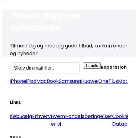
Tilmeld dig vores
nyhedsbrev
Tilmeld dig og modtag gode tilbud, konkurrencer
og nyheder.
Tilmeld
Reparation
iPhone
iPad
MacBook
Samsung
Huawei
OnePlus
Motorol
Links
Køb
Sælg
Erhverv
Hvem
Handelsbetingelser
Cookie og
er vi
Datapoliti
Shop