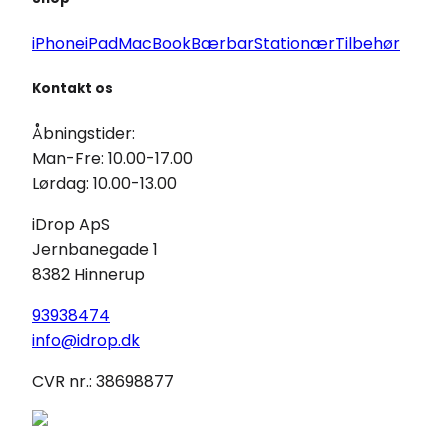
iPhone
iPad
MacBook
Bærbar
Stationær
Tilbehør
Kontakt os
Åbningstider:
Man-Fre: 10.00-17.00
Lørdag: 10.00-13.00
iDrop ApS
Jernbanegade 1
8382 Hinnerup
93938474
info@idrop.dk
CVR nr.: 38698877
iDrop © 2025 - Udviklet af
iDrop ApS