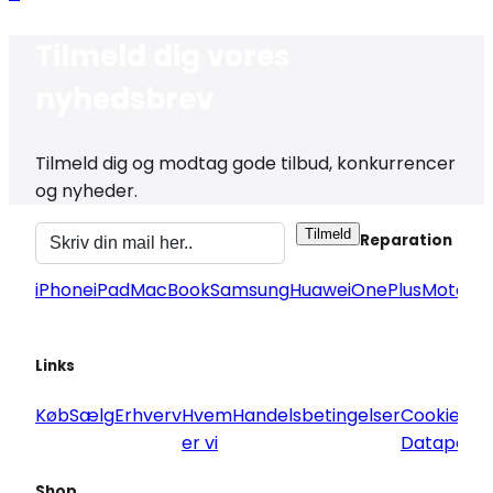
Tilmeld dig vores
nyhedsbrev
Tilmeld dig og modtag gode tilbud, konkurrencer
og nyheder.
Tilmeld
Reparation
iPhone
iPad
MacBook
Samsung
Huawei
OnePlus
Motorol
Links
Køb
Sælg
Erhverv
Hvem
Handelsbetingelser
Cookie og
er vi
Datapoliti
Shop