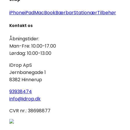
iPhone
iPad
MacBook
Bærbar
Stationær
Tilbehør
Kontakt os
Åbningstider:
Man-Fre: 10.00-17.00
Lørdag: 10.00-13.00
iDrop ApS
Jernbanegade 1
8382 Hinnerup
93938474
info@idrop.dk
CVR nr.: 38698877
iDrop © 2025 - Udviklet af
iDrop ApS