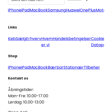
iPhone
iPad
MacBook
Samsung
Huawei
OnePlus
Motorol
Links
Køb
Sælg
Erhverv
Hvem
Handelsbetingelser
Cookie og
er vi
Datapoliti
Shop
iPhone
iPad
MacBook
Bærbar
Stationær
Tilbehør
Kontakt os
Åbningstider:
Man-Fre: 10.00-17.00
Lørdag: 10.00-13.00