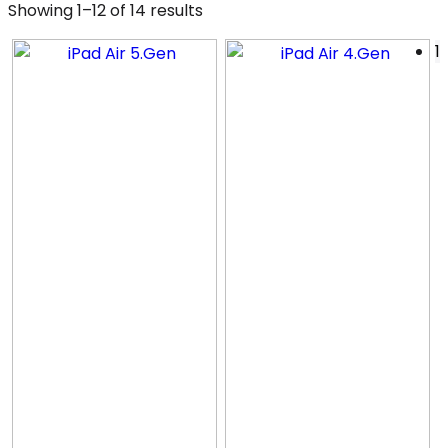
Showing 1–12 of 14 results
1
Farver
+
Stand
+
Hukommelse
+
Pris