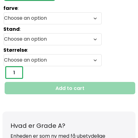
farve
:
Computer
Reparation
Stand
:
Huawei
Reparation
Størrelse
:
Erhverv
Hvem
iPhone
16E
er
quantity
vi
Add to cart
0.00 kr.
Hvad er Grade A?
Enheden er som ny med få ubetydelige