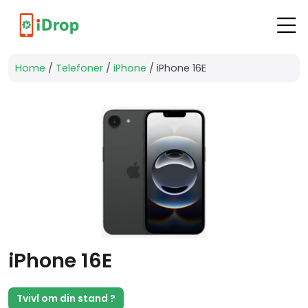
Køb
Home
/
Telefoner
/
iPhone
/ iPhone 16E
Sælg
iPhone
Reparation
iPad
Reparation
MacBook
Reparation
iPhone 16E
Samsung
Reparation
Tvivl om din stand ?