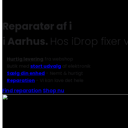
Reparatør af
iPad
i Aarhus.
Hos iDrop fixer 
Hurtig levering
fra webshop
Butik med
stort udvalg
af elektronik
Sælg din enhed
- Nemt & hurtigt
Reparation
- Vi kan lave det hele
Find reparation
Shop nu