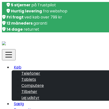
5 stjerner
på Trustpilot
Hurtig levering
fra webshop
Fri fragt
ved køb over 799 kr
12 måneders
garanti
14 dage
returret
Køb
Telefoner
Tablets
Computere
Tilbehør
Lej udstyr
Sælg