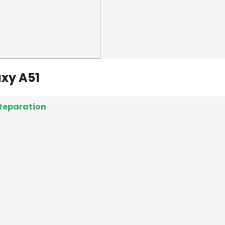
axy A51
Reparation