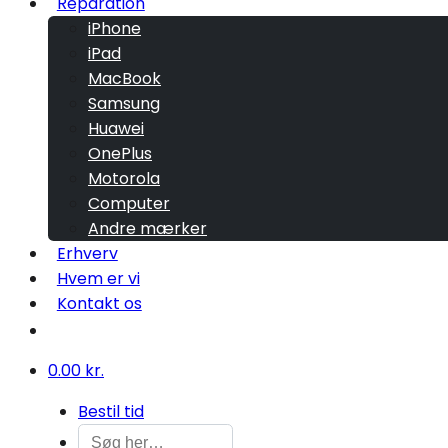
Reparation
iPhone
iPad
MacBook
Samsung
Huawei
OnePlus
Motorola
Computer
Andre mærker
Erhverv
Hvem er vi
Kontakt os
0.00 kr.
Bestil tid