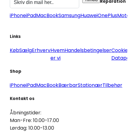
Reparation
iPhone
iPad
MacBook
Samsung
Huawei
OnePlus
Motorol
Links
Køb
Sælg
Erhverv
Hvem
Handelsbetingelser
Cookie og
er vi
Datapoliti
Shop
iPhone
iPad
MacBook
Bærbar
Stationær
Tilbehør
Kontakt os
Åbningstider:
Man-Fre: 10.00-17.00
Lørdag: 10.00-13.00