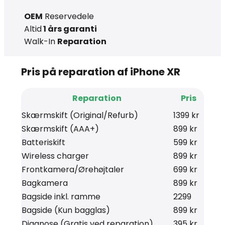
OEM
Reservedele
Altid
1 års garanti
Walk-In
Reparation
Pris på reparation af iPhone XR
Reparation
Pris
Skærmskift (Original/Refurb)
1399 kr
Skærmskift (AAA+)
899 kr
Batteriskift
599 kr
Wireless charger
899 kr
Frontkamera/Ørehøjtaler
699 kr
Bagkamera
899 kr
Bagside inkl. ramme
2299
Bagside (Kun bagglas)
899 kr
Diagnose (Gratis ved reparation)
395 kr