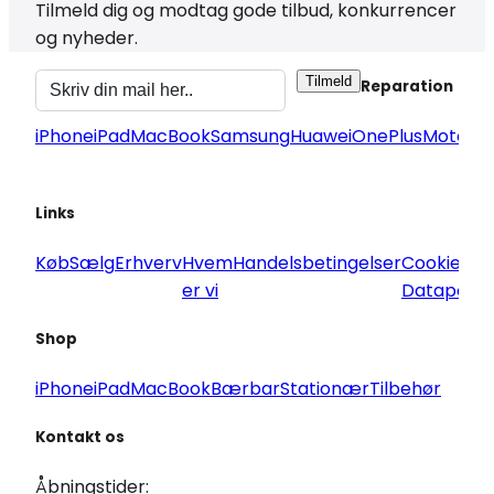
Tilmeld dig og modtag gode tilbud, konkurrencer
og nyheder.
Tilmeld
Reparation
iPhone
iPad
MacBook
Samsung
Huawei
OnePlus
Motorol
Links
Køb
Sælg
Erhverv
Hvem
Handelsbetingelser
Cookie og
er vi
Datapoliti
Shop
iPhone
iPad
MacBook
Bærbar
Stationær
Tilbehør
Kontakt os
Åbningstider: