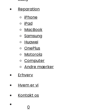
Computer
Reparation
Reparation
iPhone
iPad
Huawei
MacBook
Reparation
Samsung
Huawei
Erhverv
OnePlus
Motorola
Hvem
Computer
er
Andre mærker
vi
Erhverv
0.00 kr.
Hvem er vi
Kontakt os
0