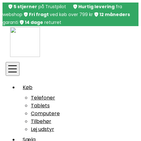
5 stjerner
på Trustpilot
Hurtig levering
fra
webshop
Fri fragt
ved køb over 799 kr
12 måneders
garanti
14 dage
returret
Køb
Sælg
iPhone
Reparation
iPad
Køb
Reparation
Telefoner
MacBook
Tablets
Reparation
Computere
Tilbehør
Samsung
Lej udstyr
Reparation
Sælg