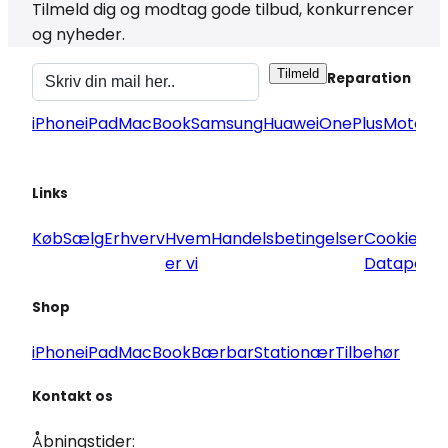
Tilmeld dig og modtag gode tilbud, konkurrencer
og nyheder.
Tilmeld
Reparation
iPhone
iPad
MacBook
Samsung
Huawei
OnePlus
Motorol
Links
Køb
Sælg
Erhverv
Hvem
Handelsbetingelser
Cookie og
er vi
Datapoliti
Shop
iPhone
iPad
MacBook
Bærbar
Stationær
Tilbehør
Kontakt os
Åbningstider: