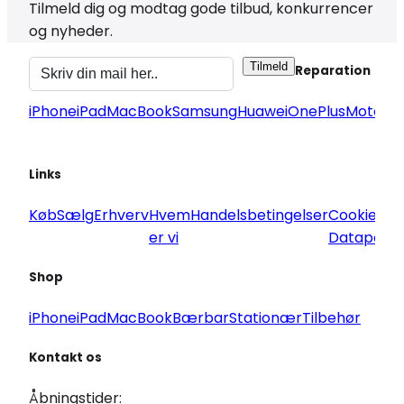
Tilmeld dig og modtag gode tilbud, konkurrencer
og nyheder.
Tilmeld
Reparation
iPhone
iPad
MacBook
Samsung
Huawei
OnePlus
Motorol
Links
Køb
Sælg
Erhverv
Hvem
Handelsbetingelser
Cookie og
er vi
Datapoliti
Shop
iPhone
iPad
MacBook
Bærbar
Stationær
Tilbehør
Kontakt os
Åbningstider: