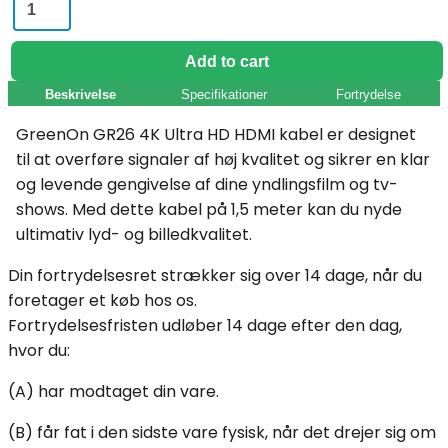
GreenOn
GR26
4K
Add to cart
Ultra
Beskrivelse
Specifikationer
Fortrydelse
HD
HDMI
GreenOn GR26 4K Ultra HD HDMI kabel er designet
kabel
til at overføre signaler af høj kvalitet og sikrer en klar
(1,5M)
og levende gengivelse af dine yndlingsfilm og tv-
quantity
shows. Med dette kabel på 1,5 meter kan du nyde
ultimativ lyd- og billedkvalitet.
Din fortrydelsesret strækker sig over 14 dage, når du
foretager et køb hos os.
Fortrydelsesfristen udløber 14 dage efter den dag,
hvor du:
(A) har modtaget din vare.
(B) får fat i den sidste vare fysisk, når det drejer sig om