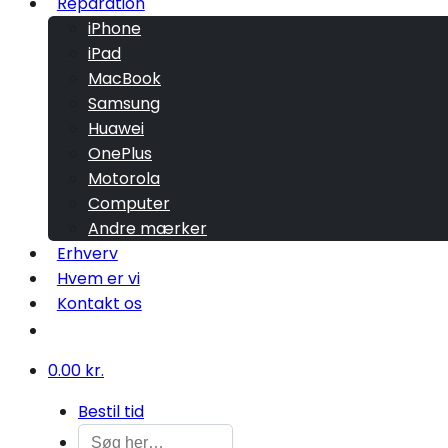
Reparation
iPhone
iPad
MacBook
Samsung
Huawei
OnePlus
Motorola
Computer
Andre mærker
Erhverv
Hvem er vi
Kontakt os
0.00 kr.
Bestil tid