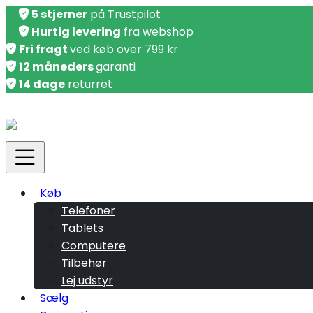
5 stjerner
på Trustpilot
Hurtig levering
fra webshop
Fri fragt
ved køb over 799 kr
12 måneders
garanti
14 dage
returret
Køb
Telefoner
Tablets
Computere
Tilbehør
Lej udstyr
Sælg