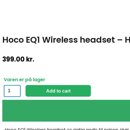
Hoco EQ1 Wireless headset – 
399.00
kr.
Varen er på lager
Hoco
Add to cart
EQ1
Wireless
headset
-
Hvid
Hoco EQ1 Wireless headset er rigtig gode til prisen. Hv