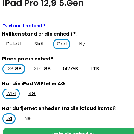
iPad Pro 12,9 5.Gen
Tvivl om din stand ?
Hvilken stand er din enhed i ?
:
Defekt
Slidt
Ny
God
Plads på din enhed?
:
256 GB
512 GB
1 TB
128 GB
Har din iPad WIFI eller 4G
:
4G
WIFI
Har du fjernet enheden fra din iCloud konto?
:
Nej
Ja
iPad