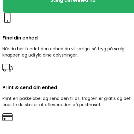
Sælg din enhed nu
Pro
12,9
5.Gen
quantity
Find din enhed
Når du har fundet den enhed du vil sælge, så tryg på sælg
knappen og udfyld dine oplysninger.
Print & send din enhed
Print en pakkelabel og send den til os, fragten er gratis og det
eneste du skal er at aflevere den på posthuset.