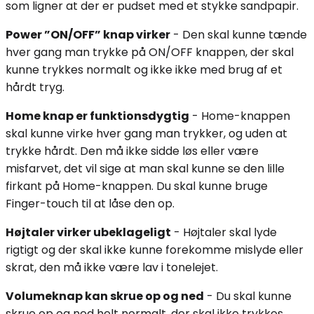
som ligner at der er pudset med et stykke sandpapir.
Power ”ON/OFF” knap virker
- Den skal kunne tænde
hver gang man trykke på ON/OFF knappen, der skal
kunne trykkes normalt og ikke ikke med brug af et
hårdt tryg.
Home knap er funktionsdygtig
- Home-knappen
skal kunne virke hver gang man trykker, og uden at
trykke hårdt. Den må ikke sidde løs eller være
misfarvet, det vil sige at man skal kunne se den lille
firkant på Home-knappen. Du skal kunne bruge
Finger-touch til at låse den op.
Højtaler virker ubeklageligt
- Højtaler skal lyde
rigtigt og der skal ikke kunne forekomme mislyde eller
skrat, den må ikke være lav i tonelejet.
Volumeknap kan skrue op og ned
- Du skal kunne
skrue op og ned helt normalt, der skal ikke trykkes